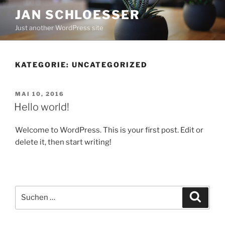
Zum
JAN SCHLOESSER
Inhalt
Just another WordPress site
springen
KATEGORIE:
UNCATEGORIZED
VERÖFFENTLICHT
MAI 10, 2016
AM
Hello world!
Welcome to WordPress. This is your first post. Edit or
delete it, then start writing!
Suche
Suche
nach: